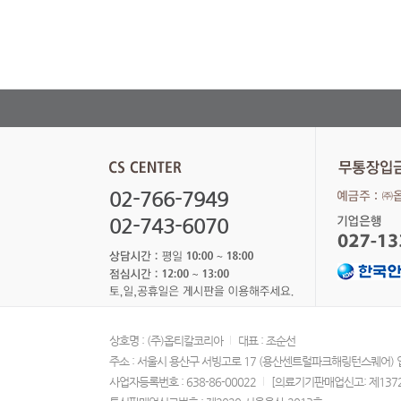
02-766-7949
02-743-6070
상호명 : (주)옵티칼코리아
대표 : 조순선
주소 : 서울시 용산구 서빙고로 17 (용산센트럴파크해링턴스퀘어) 
사업자등록번호 : 638-86-00022
[의료기기판매업신고: 제137