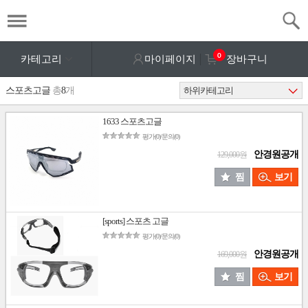
0
카테고리
마이페이지
장바구니
스포츠고글
총
8
개
1633 스포츠고글
평가(0)/문의(0)
안경원공개
129,000원
찜
보기
[sports] 스포츠 고글
평가(0)/문의(0)
안경원공개
169,000원
찜
보기