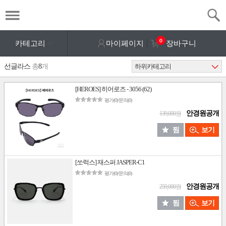
0
카테고리
마이페이지
장바구니
선글라스
총
8
개
[HEROES] 히어로즈 - 3056 (62)
평가(0)/문의(0)
안경원공개
139,000원
찜
보기
[쏘럭스] 재스퍼 JASPER-C1
평가(0)/문의(0)
안경원공개
259,000원
찜
보기