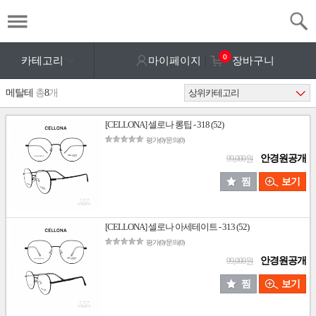
0
카테고리
마이페이지
장바구니
메탈테
총
8
개
[CELLONA] 셀로나 롱팁 - 318 (52)
평가(0)/문의(0)
안경원공개
99,000원
찜
보기
[CELLONA] 셀로나 아세테이트 - 313 (52)
평가(0)/문의(0)
안경원공개
99,000원
찜
보기