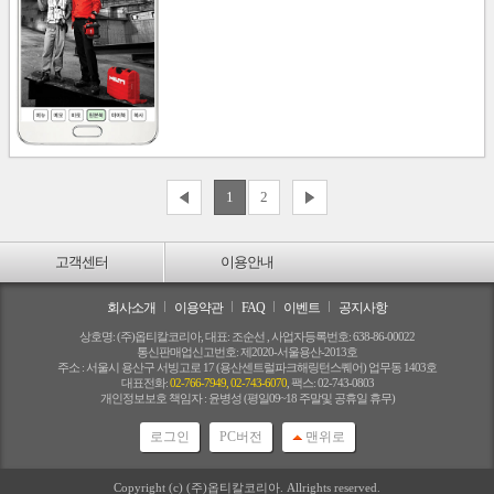
1
2
고객센터
이용안내
회사소개
이용약관
FAQ
이벤트
공지사항
상호명: (주)옵티칼코리아, 대표: 조순선 , 사업자등록번호: 638-86-00022
통신판매업신고번호: 제2020-서울용산-2013호
주소 : 서울시 용산구 서빙고로 17 (용산센트럴파크해링턴스퀘어) 업무동 1403호
대표전화:
02-766-7949, 02-743-6070
, 팩스: 02-743-0803
개인정보보호 책임자 : 윤병성 (평일09~18 주말및 공휴일 휴무)
로그인
PC버전
맨위로
Copyright (c) (주)옵티칼코리아. Allrights reserved.