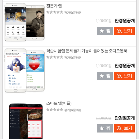
전문가 앱
평가(0)/문의(0)
안경원공개
1,100,000원
찜
보기
학습시험앱-문제풀기 기능이 들어있는 오디오앱북
평가(0)/문의(0)
안경원공개
1,100,000원
찜
보기
스마트 앱(어플)
평가(0)/문의(0)
안경원공개
1,100,000원
찜
보기