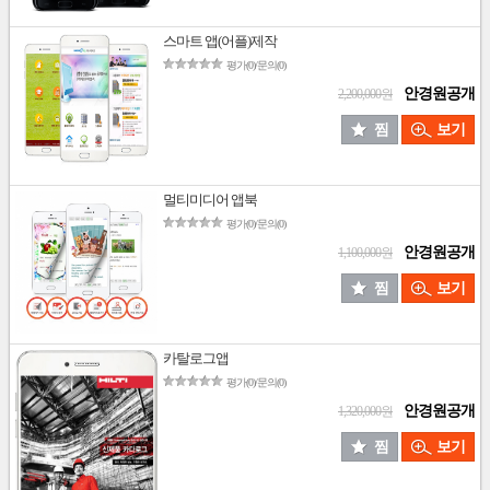
스마트 앱(어플)제작
평가(0)/문의(0)
안경원공개
2,200,000원
찜
보기
멀티미디어 앱북
평가(0)/문의(0)
안경원공개
1,100,000원
찜
보기
카탈로그앱
평가(0)/문의(0)
안경원공개
1,320,000원
찜
보기