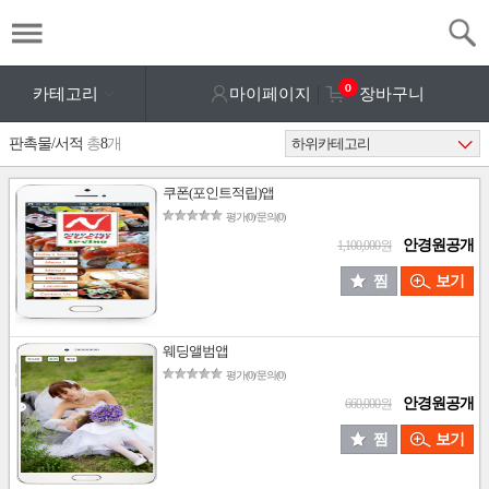
0
카테고리
마이페이지
장바구니
판촉물/서적
총
8
개
쿠폰(포인트적립)앱
평가(0)/문의(0)
안경원공개
1,100,000원
찜
보기
웨딩앨범앱
평가(0)/문의(0)
안경원공개
660,000원
찜
보기