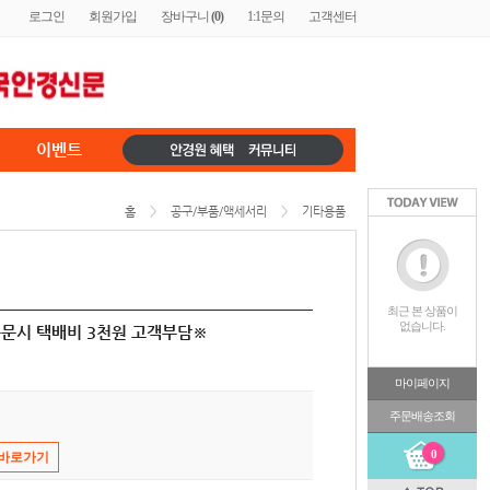
로그인
회원가입
장바구니
(
0
)
1:1문의
고객센터
이벤트
홈
>
공구/부품/액세서리
>
기타용품
최근 본 상품이
없습니다.
주문시 택배비 3천원 고객부담※
마이페이지
주문배송조회
0
 바로가기