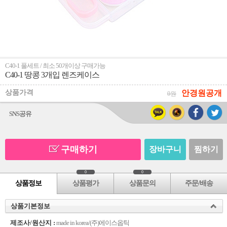
C40-1 풀세트 / 최소 50개이상 구매가능
C40-1 땅콩 3개입 렌즈케이스
상품가격
안경원공개
0원
SNS공유
구매하기
장바구니
찜하기
0
0
상품정보
상품평가
상품문의
주문/배송
상품기본정보
제조사/원산지 :
made in korea/(주)에이스옵틱